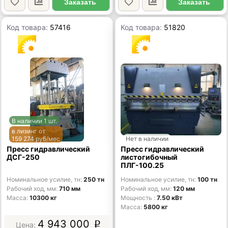
Заказать
Заказать
Код товара:
57416
Код товара:
51820
В наличии 1 шт.
в лизинг от
159 274 руб/мес
Нет в наличии
Пресс гидравлический
Пресс гидравлический
ДСГ-250
листогибочный
ПЛГ-100.25
Номинальное усилие, тн
250 тн
Номинальное усилие, тн
100 тн
Рабочий ход, мм
710 мм
Рабочий ход, мм
120 мм
Масса
10300 кг
Мощность
7.50 кВт
Масса
5800 кг
4 943 000
p