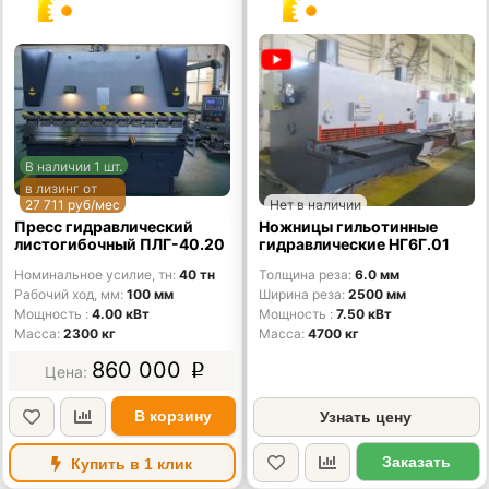
В наличии 1 шт.
в лизинг от
27 711 руб/мес
Нет в наличии
Пресс гидравлический
Ножницы гильотинные
листогибочный ПЛГ-40.20
гидравлические НГ6Г.01
Номинальное усилие, тн
40 тн
Толщина реза
6.0 мм
Рабочий ход, мм
100 мм
Ширина реза
2500 мм
Мощность
4.00 кВт
Мощность
7.50 кВт
Масса
2300 кг
Масса
4700 кг
860 000
p
В корзину
Узнать цену
Заказать
Купить в 1 клик