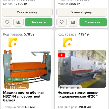
Масса
12500 кг
Масса
7500 кг
Узнать цену
Узнать цену
Заказать
Заказать
Код товара:
57852
Код товара:
41949
В наличии 1 шт.
в лизинг от
51 394 руб/мес
Нет в наличии
Машина листогибочная
Ножницы гильотинные
ИВ2144 с поворотной
гидравлические НГ20Г
балкой
Толщина гиба
4.5 мм
Толщина реза
20.0 мм