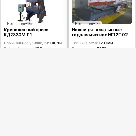
Нет в наличии
Нет в наличии
Кривошипный пресс
Ножницы гильотинные
КД2330М.01
гидравлические НГ12Г.02
Номинальное усилие, тн
100 тн
Толщина реза
12.0 мм
Рабочий ход, мм
130 мм
Ширина реза
3200 мм
Масса
8700 кг
Мощность
15.00 кВт
Масса
9800 кг
Узнать цену
Узнать цену
Заказать
Заказать
Код товара:
57569
Код товара:
48530